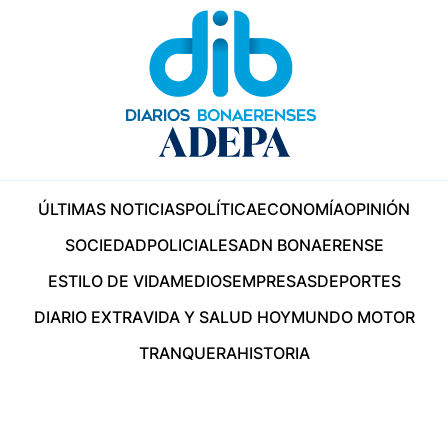
ÚLTIMAS NOTICIAS
POLÍTICA
ECONOMÍA
OPINIÓN
SOCIEDAD
POLICIALES
ADN BONAERENSE
ESTILO DE VIDA
MEDIOS
EMPRESAS
DEPORTES
DIARIO EXTRA
VIDA Y SALUD HOY
MUNDO MOTOR
TRANQUERA
HISTORIA