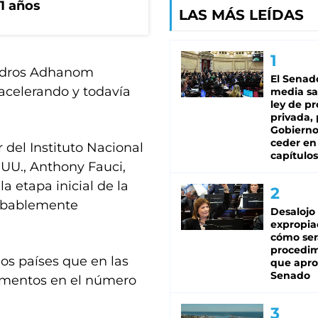
1 años
LAS MÁS LEÍDAS
Tedros Adhanom
El Senad
acelerando y todavía
media sa
ley de p
privada, 
Gobierno
ceder en
 del Instituto Nacional
capítulos
.UU., Anthony Fauci,
 etapa inicial de la
robablemente
Desalojo
expropia
cómo ser
procedi
os países que en las
que apro
Senado
rementos en el número