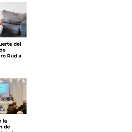
uerte del
 de
ro Rud a
e la
ón de