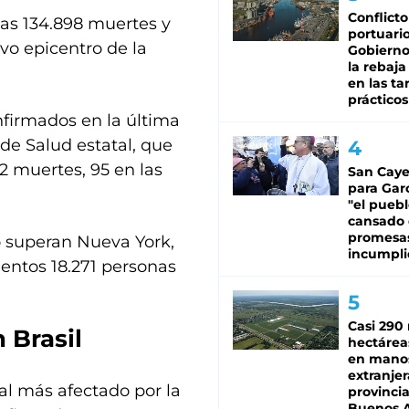
Conflicto
 las 134.898 muertes y
portuario
evo epicentro de la
Gobierno 
la rebaja
en las tar
prácticos
nfirmados en la última
de Salud estatal, que
42 muertes, 95 en las
San Caye
para Gar
"el puebl
cansado
promesa
o superan Nueva York,
incumpli
mentos 18.271 personas
Casi 290 
 Brasil
hectárea
en mano
extranjer
ial más afectado por la
provinci
Buenos A