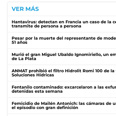
VER MÁS
Hantavirus: detectan en Francia un caso de la 
transmite de persona a persona
Pesar por la muerte del representante de mode
51 años
Murió el gran Miguel Ubaldo Ignomiriello, un 
de La Plata
ANMAT prohibió el filtro Hidrolit Romi 100 de l
Soluciones Hídricas
Fentanilo contaminado: excarcelaron a las exf
detenidas esta semana
Femicidio de Mailén Antonich: las cámaras de u
el episodio con gran definición