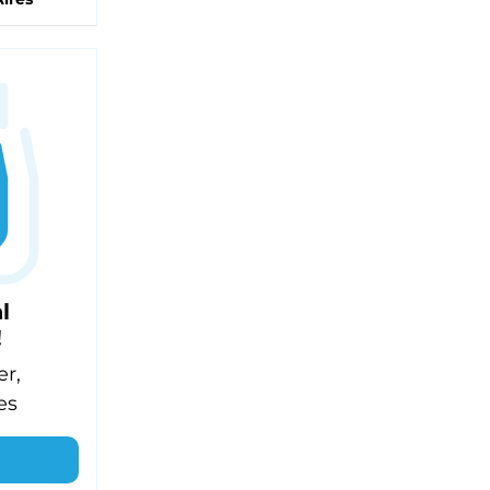
l
!
er,
es