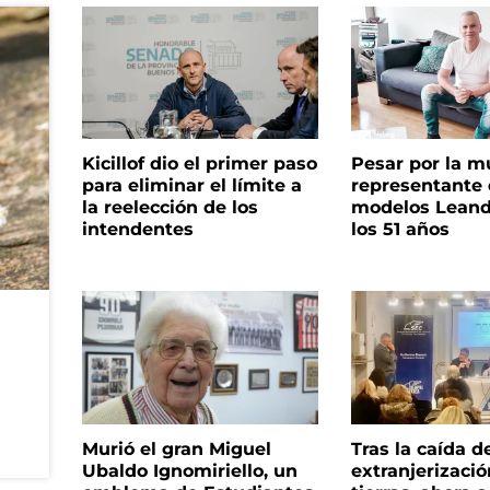
Kicillof dio el primer paso
Pesar por la m
para eliminar el límite a
representante
la reelección de los
modelos Leand
intendentes
los 51 años
Murió el gran Miguel
Tras la caída d
Ubaldo Ignomiriello, un
extranjerizaci