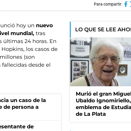
Para compartir:
nunció hoy un
nuevo
LO QUE SE LEE AH
ivel mundial,
tras
as últimas 24 horas. En
 Hopkins, los casos de
 millones (son
 fallecidas desde el
Murió el gran Migue
cia un caso de la
Ubaldo Ignomiriello
e de persona a
emblema de Estudi
de La Plata
esentante de