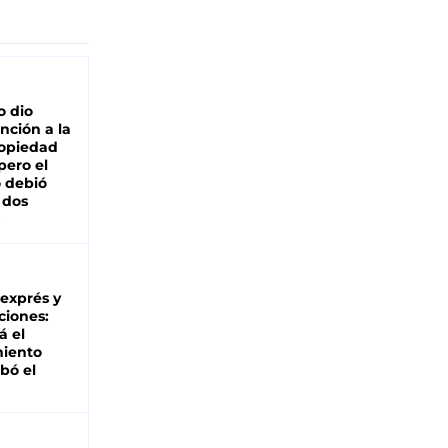
o dio
nción a la
ropiedad
pero el
 debió
 dos
 exprés y
ciones:
á el
miento
bó el