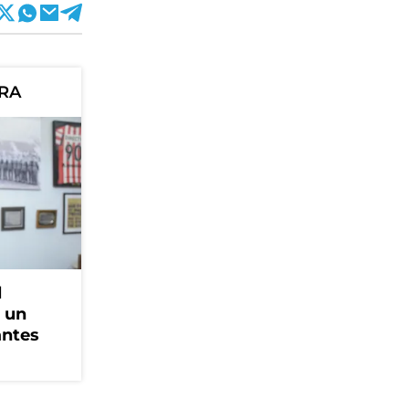
ORA
l
, un
antes