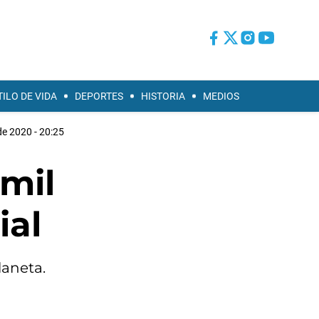
TILO DE VIDA
DEPORTES
HISTORIA
MEDIOS
 de 2020 - 20:25
mil
ial
laneta.