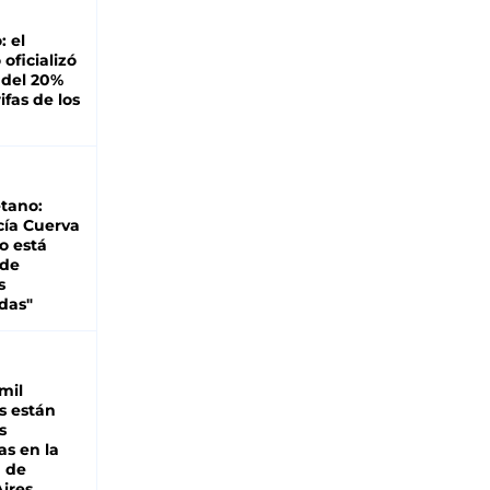
: el
oficializó
 del 20%
ifas de los
tano:
cía Cuerva
o está
 de
s
das"
mil
s están
s
as en la
a de
ires