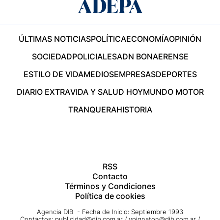
ÚLTIMAS NOTICIAS
POLÍTICA
ECONOMÍA
OPINIÓN
SOCIEDAD
POLICIALES
ADN BONAERENSE
ESTILO DE VIDA
MEDIOS
EMPRESAS
DEPORTES
DIARIO EXTRA
VIDA Y SALUD HOY
MUNDO MOTOR
TRANQUERA
HISTORIA
RSS
Contacto
Términos y Condiciones
Política de cookies
Agencia DIB - Fecha de Inicio: Septiembre 1993
Contactos:
publicidad@dib.com.ar
/
vpignaton@dib.com.ar
/