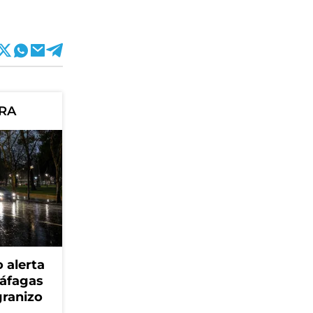
ORA
 alerta
ráfagas
granizo