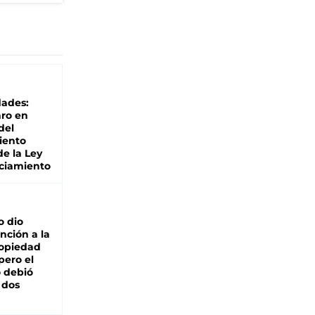
dades:
ro en
del
iento
de la Ley
ciamiento
o dio
nción a la
ropiedad
pero el
 debió
 dos