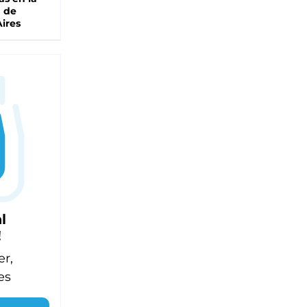
a de
ires
l
!
er,
es