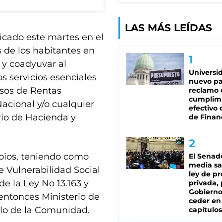
LAS MÁS LEÍDAS
icado este martes en el
s de los habitantes en
 y coadyuvar al
Universi
s servicios esenciales
nuevo pa
rsos de Rentas
reclamo 
cumplim
Nacional y/o cualquier
efectivo 
rio de Hacienda y
de Finan
ipios, teniendo como
El Senad
media sa
e Vulnerabilidad Social
ley de p
 de la Ley No 13.163 y
privada, 
Gobierno
 entonces Ministerio de
ceder en
ollo de la Comunidad.
capítulos