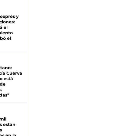
 exprés y
ciones:
á el
miento
bó el
tano:
cía Cuerva
o está
 de
s
das"
mil
s están
s
as en la