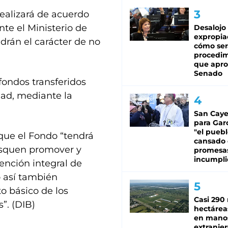
ealizará de acuerdo
te el Ministerio de
Desalojo
expropia
ndrán el carácter de no
cómo ser
procedi
que apro
Senado
fondos transferidos
dad, mediante la
San Caye
para Gar
"el puebl
que el Fondo “tendrá
cansado
busquen promover y
promesa
incumpli
tención integral de
o así también
o básico de los
Casi 290 
”. (DIB)
hectárea
en mano
extranjer