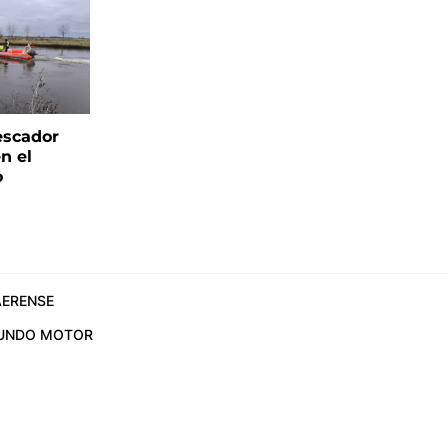
escador
n el
o
ERENSE
UNDO MOTOR