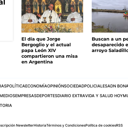
al
El día que Jorge
Buscan a un p
Bergoglio y el actual
desaparecido e
papa León XIV
arroyo Saladill
compartieron una misa
en Argentina
IAS
POLÍTICA
ECONOMÍA
OPINIÓN
SOCIEDAD
POLICIALES
ADN BONA
MEDIOS
EMPRESAS
DEPORTES
DIARIO EXTRA
VIDA Y SALUD HOY
M
STORIA
scripción Newsletter
Historia
Términos y Condiciones
Política de cookies
RSS