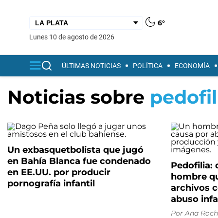
6°
lunes 10 de agosto de 2026
ÚLTIMAS NOTICIAS
POLÍTICA
ECONOMÍA
Noticias sobre
pedofil
Un exbasquetbolista que jugó
en Bahía Blanca fue condenado
Pedofilia:
en EE.UU. por producir
hombre qu
pornografía infantil
archivos 
abuso infa
Por
Ana Roch