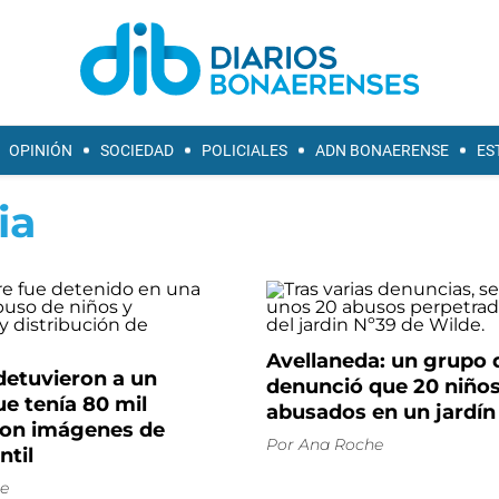
OPINIÓN
SOCIEDAD
POLICIALES
ADN BONAERENSE
ES
ia
Avellaneda: un grupo 
 detuvieron a un
denunció que 20 niños
e tenía 80 mil
abusados en un jardín
con imágenes de
Por
Ana Roche
ntil
e