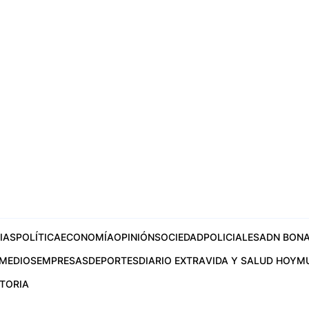
IAS
POLÍTICA
ECONOMÍA
OPINIÓN
SOCIEDAD
POLICIALES
ADN BONA
MEDIOS
EMPRESAS
DEPORTES
DIARIO EXTRA
VIDA Y SALUD HOY
M
STORIA