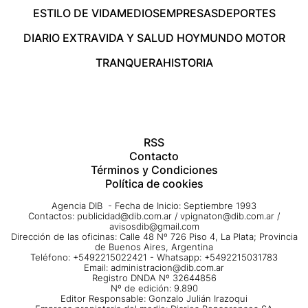
ESTILO DE VIDA
MEDIOS
EMPRESAS
DEPORTES
DIARIO EXTRA
VIDA Y SALUD HOY
MUNDO MOTOR
TRANQUERA
HISTORIA
RSS
Contacto
Términos y Condiciones
Política de cookies
Agencia DIB - Fecha de Inicio: Septiembre 1993
Contactos:
publicidad@dib.com.ar
/
vpignaton@dib.com.ar
/
avisosdib@gmail.com
Dirección de las oficinas: Calle 48 Nº 726 Piso 4, La Plata; Provincia
de Buenos Aires, Argentina
Teléfono: +5492215022421 - Whatsapp: +5492215031783
Email:
administracion@dib.com.ar
Registro DNDA Nº 32644856
Nº de edición: 9.890
Editor Responsable: Gonzalo Julián Irazoqui