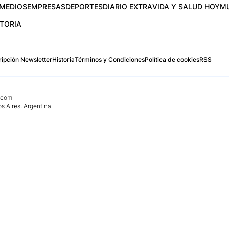
MEDIOS
EMPRESAS
DEPORTES
DIARIO EXTRA
VIDA Y SALUD HOY
M
STORIA
ipción Newsletter
Historia
Términos y Condiciones
Política de cookies
RSS
.com
os Aires, Argentina