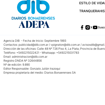
ESTILO DE VIDA
TRANQUERA
HI
X
Suscr
Agencia DIB - Fecha de Inicio: Septiembre 1993
Contactos:
publicidad@dib.com.ar
/
vpignaton@dib.com.ar
/
avisosdib@gmail
Dirección de las oficinas: Calle 48 Nº 726 Piso 4, La Plata; Provincia de Buen
Teléfono: +5492215022421 - Whatsapp: +5492215031783
Email:
administracion@dib.com.ar
Registro DNDA Nº 32644856
Nº de edición: 9.890
Editor Responsable: Gonzalo Julián Irazoqui
Empresa propietaria del medio: Diarios Bonaerenses SA