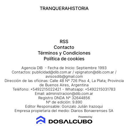
TRANQUERA
HISTORIA
RSS
Contacto
Términos y Condiciones
Política de cookies
Agencia DIB - Fecha de Inicio: Septiembre 1993
Contactos:
publicidad@dib.com.ar
/
vpignaton@dib.com.ar
/
avisosdib@gmail.com
Dirección de las oficinas: Calle 48 Nº 726 Piso 4, La Plata; Provincia
de Buenos Aires, Argentina
Teléfono: +5492215022421 - Whatsapp: +5492215031783
Email:
administracion@dib.com.ar
Registro DNDA Nº 32644856
Nº de edición: 9.890
Editor Responsable: Gonzalo Julián Irazoqui
Empresa propietaria del medio: Diarios Bonaerenses SA