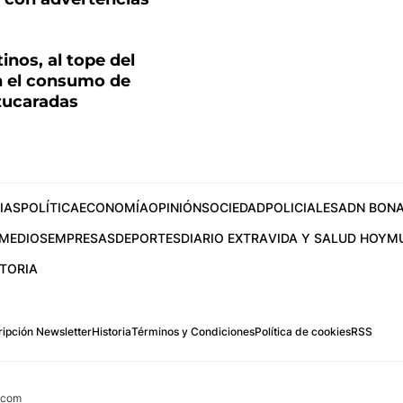
inos, al tope del
n el consumo de
zucaradas
IAS
POLÍTICA
ECONOMÍA
OPINIÓN
SOCIEDAD
POLICIALES
ADN BONA
MEDIOS
EMPRESAS
DEPORTES
DIARIO EXTRA
VIDA Y SALUD HOY
M
STORIA
ipción Newsletter
Historia
Términos y Condiciones
Política de cookies
RSS
.com