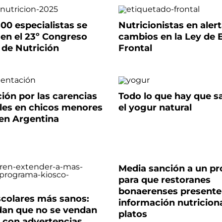
00 especialistas se
Nutricionistas en aler
 en el 23º Congreso
cambios en la Ley de 
 de Nutrición
Frontal
ión por las carencias
Todo lo que hay que s
ales en chicos menores
el yogur natural
 en Argentina
Media sanción a un p
para que restoranes
bonaerenses presente
scolares más sanos:
información nutriciona
an que no se vendan
platos
 con advertencias