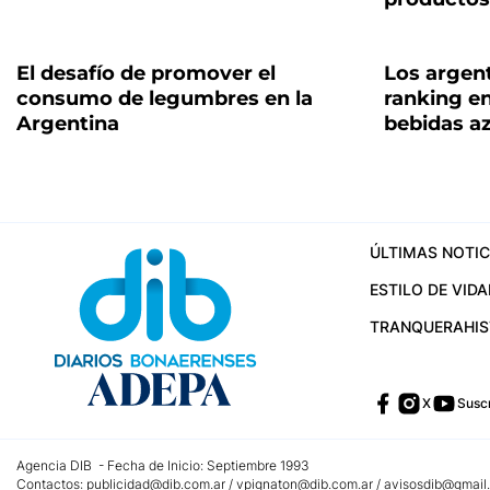
El desafío de promover el
Los argent
consumo de legumbres en la
ranking e
Argentina
bebidas a
ÚLTIMAS NOTIC
ESTILO DE VIDA
TRANQUERA
HI
X
Suscr
Agencia DIB - Fecha de Inicio: Septiembre 1993
Contactos:
publicidad@dib.com.ar
/
vpignaton@dib.com.ar
/
avisosdib@gmail