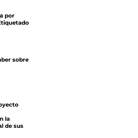
ta por
Etiquetado
aber sobre
royecto
n la
l de sus