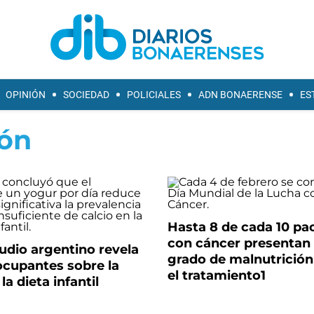
OPINIÓN
SOCIEDAD
POLICIALES
ADN BONAERENSE
ES
ión
Hasta 8 de cada 10 pa
con cáncer presentan
udio argentino revela
grado de malnutrición
ocupantes sobre la
el tratamiento1
la dieta infantil