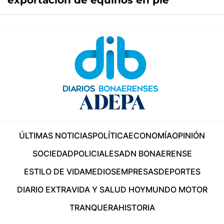
exportación de equinos en pie
ÚLTIMAS NOTICIAS
POLÍTICA
ECONOMÍA
OPINIÓN
SOCIEDAD
POLICIALES
ADN BONAERENSE
ESTILO DE VIDA
MEDIOS
EMPRESAS
DEPORTES
DIARIO EXTRA
VIDA Y SALUD HOY
MUNDO MOTOR
TRANQUERA
HISTORIA