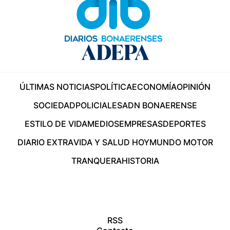
ÚLTIMAS NOTICIAS
POLÍTICA
ECONOMÍA
OPINIÓN
SOCIEDAD
POLICIALES
ADN BONAERENSE
ESTILO DE VIDA
MEDIOS
EMPRESAS
DEPORTES
DIARIO EXTRA
VIDA Y SALUD HOY
MUNDO MOTOR
TRANQUERA
HISTORIA
RSS