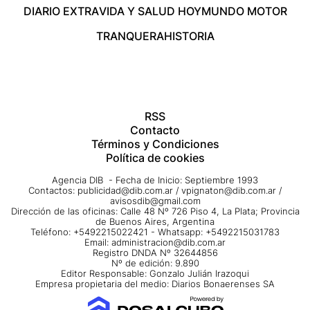
DIARIO EXTRA
VIDA Y SALUD HOY
MUNDO MOTOR
TRANQUERA
HISTORIA
RSS
Contacto
Términos y Condiciones
Política de cookies
Agencia DIB - Fecha de Inicio: Septiembre 1993
Contactos:
publicidad@dib.com.ar
/
vpignaton@dib.com.ar
/
avisosdib@gmail.com
Dirección de las oficinas: Calle 48 Nº 726 Piso 4, La Plata; Provincia
de Buenos Aires, Argentina
Teléfono: +5492215022421 - Whatsapp: +5492215031783
Email:
administracion@dib.com.ar
Registro DNDA Nº 32644856
Nº de edición: 9.890
Editor Responsable: Gonzalo Julián Irazoqui
Empresa propietaria del medio: Diarios Bonaerenses SA