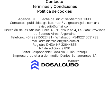
Contacto
Términos y Condiciones
Política de cookies
Agencia DIB - Fecha de Inicio: Septiembre 1993
Contactos:
publicidad@dib.com.ar
/
vpignaton@dib.com.ar
/
avisosdib@gmail.com
Dirección de las oficinas: Calle 48 Nº 726 Piso 4, La Plata; Provincia
de Buenos Aires, Argentina
Teléfono: +5492215022421 - Whatsapp: +5492215031783
Email:
administracion@dib.com.ar
Registro DNDA Nº 32644856
Nº de edición: 9.890
Editor Responsable: Gonzalo Julián Irazoqui
Empresa propietaria del medio: Diarios Bonaerenses SA