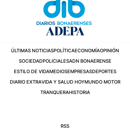
ÚLTIMAS NOTICIAS
POLÍTICA
ECONOMÍA
OPINIÓN
SOCIEDAD
POLICIALES
ADN BONAERENSE
ESTILO DE VIDA
MEDIOS
EMPRESAS
DEPORTES
DIARIO EXTRA
VIDA Y SALUD HOY
MUNDO MOTOR
TRANQUERA
HISTORIA
RSS