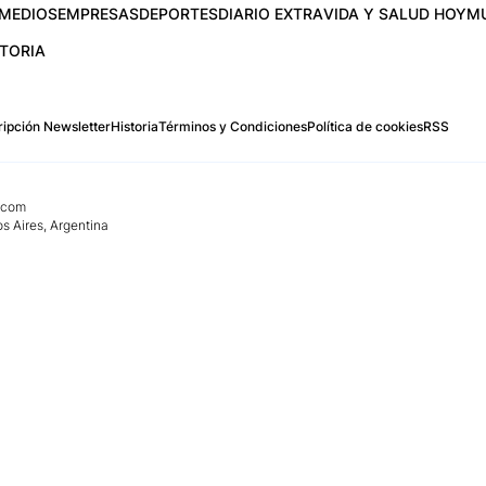
MEDIOS
EMPRESAS
DEPORTES
DIARIO EXTRA
VIDA Y SALUD HOY
M
STORIA
ipción Newsletter
Historia
Términos y Condiciones
Política de cookies
RSS
.com
os Aires, Argentina