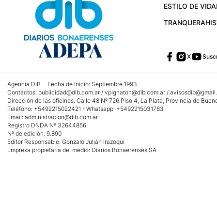
ESTILO DE VIDA
TRANQUERA
HI
X
Suscr
Agencia DIB - Fecha de Inicio: Septiembre 1993
Contactos:
publicidad@dib.com.ar
/
vpignaton@dib.com.ar
/
avisosdib@gmail
Dirección de las oficinas: Calle 48 Nº 726 Piso 4, La Plata; Provincia de Buen
Teléfono: +5492215022421 - Whatsapp: +5492215031783
Email:
administracion@dib.com.ar
Registro DNDA Nº 32644856
Nº de edición: 9.890
Editor Responsable: Gonzalo Julián Irazoqui
Empresa propietaria del medio: Diarios Bonaerenses SA