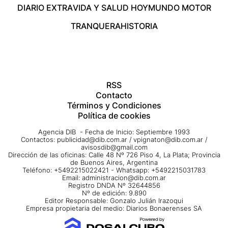
DIARIO EXTRA
VIDA Y SALUD HOY
MUNDO MOTOR
TRANQUERA
HISTORIA
RSS
Contacto
Términos y Condiciones
Política de cookies
Agencia DIB - Fecha de Inicio: Septiembre 1993
Contactos:
publicidad@dib.com.ar
/
vpignaton@dib.com.ar
/
avisosdib@gmail.com
Dirección de las oficinas: Calle 48 Nº 726 Piso 4, La Plata; Provincia
de Buenos Aires, Argentina
Teléfono: +5492215022421 - Whatsapp: +5492215031783
Email:
administracion@dib.com.ar
Registro DNDA Nº 32644856
Nº de edición: 9.890
Editor Responsable: Gonzalo Julián Irazoqui
Empresa propietaria del medio: Diarios Bonaerenses SA