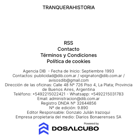
TRANQUERA
HISTORIA
RSS
Contacto
Términos y Condiciones
Política de cookies
Agencia DIB - Fecha de Inicio: Septiembre 1993
Contactos:
publicidad@dib.com.ar
/
vpignaton@dib.com.ar
/
avisosdib@gmail.com
Dirección de las oficinas: Calle 48 Nº 726 Piso 4, La Plata; Provincia
de Buenos Aires, Argentina
Teléfono: +5492215022421 - Whatsapp: +5492215031783
Email:
administracion@dib.com.ar
Registro DNDA Nº 32644856
Nº de edición: 9.890
Editor Responsable: Gonzalo Julián Irazoqui
Empresa propietaria del medio: Diarios Bonaerenses SA