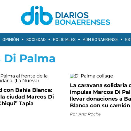
OPINIÓN
SOCIEDAD
POLICIALES
ADN BONAERENSE
ES
 Di Palma
La caravana solidaria 
d con Bahía Blanca:
impulsa Marcos Di Pa
 la ciudad Marcos Di
llevar donaciones a B
hiqui” Tapia
Blanca con su camión
Por
Ana Roche