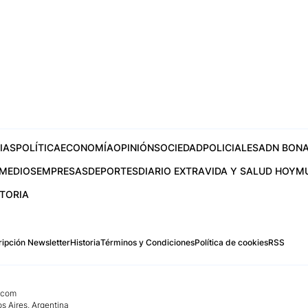
IAS
POLÍTICA
ECONOMÍA
OPINIÓN
SOCIEDAD
POLICIALES
ADN BONA
MEDIOS
EMPRESAS
DEPORTES
DIARIO EXTRA
VIDA Y SALUD HOY
M
STORIA
ipción Newsletter
Historia
Términos y Condiciones
Política de cookies
RSS
.com
os Aires, Argentina