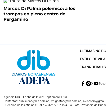
Marcos Di Palma polémico: a los
trompos en pleno centro de
Pergamino
ÚLTIMAS NOTIC
ESTILO DE VIDA
TRANQUERA
HI
X
Suscr
Agencia DIB - Fecha de Inicio: Septiembre 1993
Contactos:
publicidad@dib.com.ar
/
vpignaton@dib.com.ar
/
avisosdib@gmail
Dirección de las oficinas: Calle 48 Nº 726 Piso 4, La Plata; Provincia de Buen