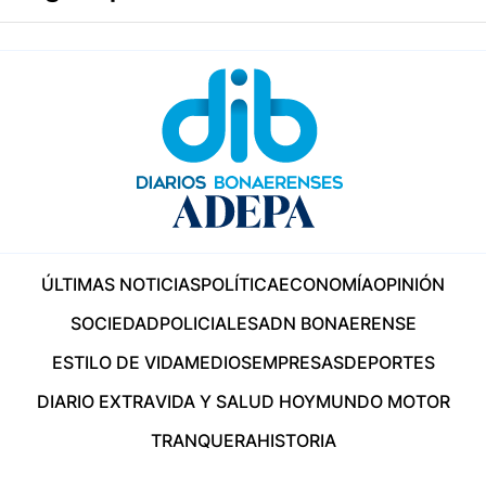
ÚLTIMAS NOTICIAS
POLÍTICA
ECONOMÍA
OPINIÓN
SOCIEDAD
POLICIALES
ADN BONAERENSE
ESTILO DE VIDA
MEDIOS
EMPRESAS
DEPORTES
DIARIO EXTRA
VIDA Y SALUD HOY
MUNDO MOTOR
TRANQUERA
HISTORIA