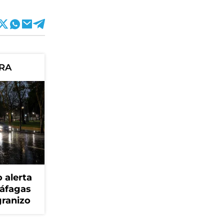
ORA
 alerta
ráfagas
granizo