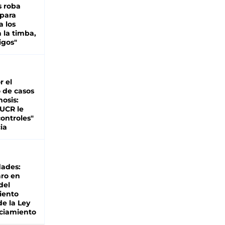
s roba
 para
a los
 la timba,
igos"
r el
 de casos
nosis:
 UCR le
ontroles"
ia
dades:
ro en
del
iento
de la Ley
ciamiento