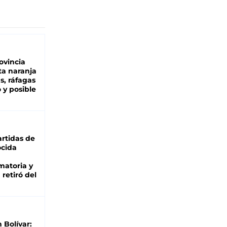
ovincia
ta naranja
as, ráfagas
 y posible
rtidas de
cida
matoria y
retiró del
n Bolívar: