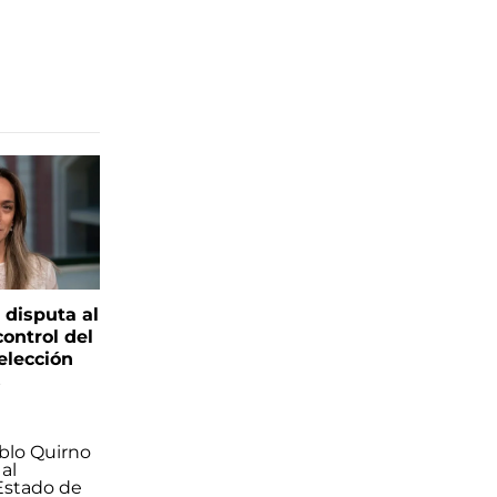
 disputa al
control del
elección
s