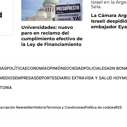
d
La Cámara Arg
Israelí despidió
embajador Eyal
Universidades: nuevo
paro en reclamo del
cumplimiento efectivo de
la Ley de Financiamiento
IAS
POLÍTICA
ECONOMÍA
OPINIÓN
SOCIEDAD
POLICIALES
ADN BONA
MEDIOS
EMPRESAS
DEPORTES
DIARIO EXTRA
VIDA Y SALUD HOY
M
STORIA
scripción Newsletter
Historia
Términos y Condiciones
Política de cookies
RSS