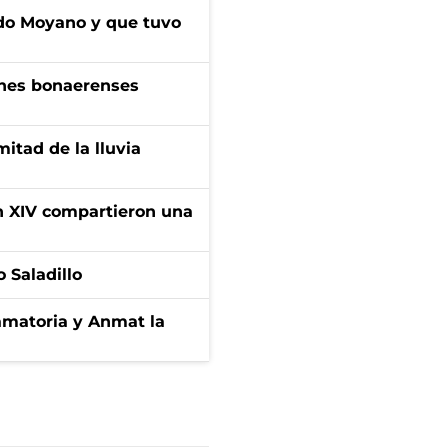
do Moyano y que tuvo
enes bonaerenses
itad de la lluvia
ón XIV compartieron una
 Saladillo
amatoria y Anmat la