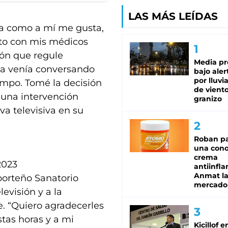
LAS MÁS LEÍDAS
iva como a mí me gusta,
nto con mis médicos
ón que regule
Media pr
ya venía conversando
bajo aler
por lluvi
iempo. Tomé la decisión
de viento
 una intervención
granizo
va televisiva en su
Roban pa
una cono
crema
2023
antiinfla
Anmat la 
 porteño Sanatorio
mercado
levisión y a la
. “Quiero agradecerles
stas horas y a mi
Kicillof e