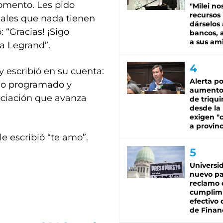
omento. Les pido
"Milei no
recursos
nales que nada tienen
dárselos 
 “Gracias! ¡Sigo
bancos, a
a sus am
a Legrand”.
y escribió en su cuenta:
Alerta po
do programado y
aumento
ociación que avanza
de triqui
desde la
exigen "c
a provinc
e escribió “te amo”.
Universi
nuevo pa
reclamo 
cumplim
efectivo 
de Finan