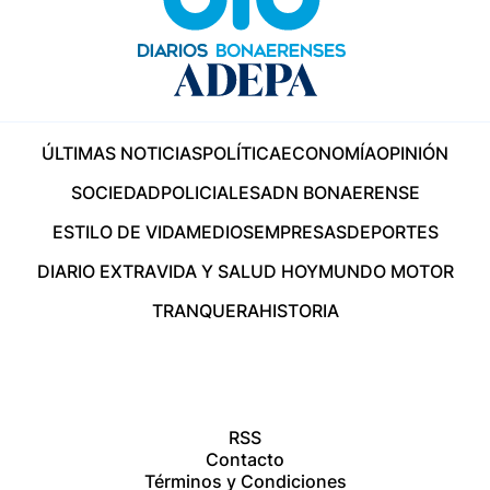
ÚLTIMAS NOTICIAS
POLÍTICA
ECONOMÍA
OPINIÓN
SOCIEDAD
POLICIALES
ADN BONAERENSE
ESTILO DE VIDA
MEDIOS
EMPRESAS
DEPORTES
DIARIO EXTRA
VIDA Y SALUD HOY
MUNDO MOTOR
TRANQUERA
HISTORIA
RSS
Contacto
Términos y Condiciones