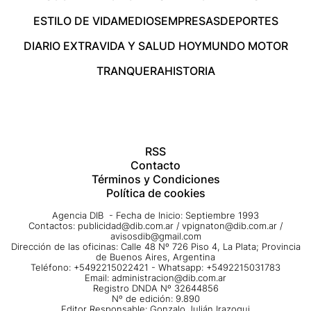
ESTILO DE VIDA
MEDIOS
EMPRESAS
DEPORTES
DIARIO EXTRA
VIDA Y SALUD HOY
MUNDO MOTOR
TRANQUERA
HISTORIA
RSS
Contacto
Términos y Condiciones
Política de cookies
Agencia DIB - Fecha de Inicio: Septiembre 1993
Contactos:
publicidad@dib.com.ar
/
vpignaton@dib.com.ar
/
avisosdib@gmail.com
Dirección de las oficinas: Calle 48 Nº 726 Piso 4, La Plata; Provincia
de Buenos Aires, Argentina
Teléfono: +5492215022421 - Whatsapp: +5492215031783
Email:
administracion@dib.com.ar
Registro DNDA Nº 32644856
Nº de edición: 9.890
Editor Responsable: Gonzalo Julián Irazoqui