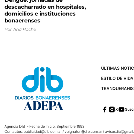
Dengue: jornadas de
descacharrado en hospitales,
domicilios e instituciones
bonaerenses
Por
Ana Roche
ÚLTIMAS NOTIC
ESTILO DE VIDA
TRANQUERA
HI
X
Suscr
Agencia DIB - Fecha de Inicio: Septiembre 1993
Contactos:
publicidad@dib.com.ar
/
vpignaton@dib.com.ar
/
avisosdib@gmail