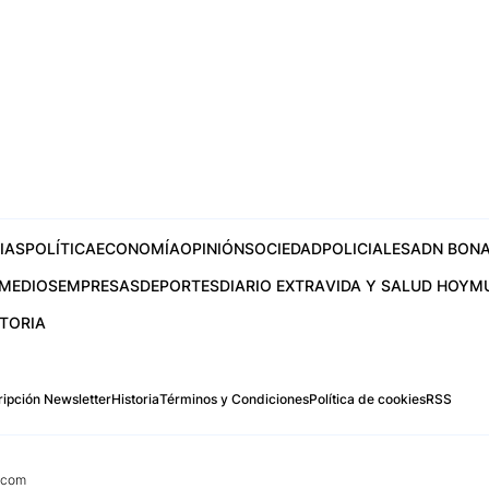
IAS
POLÍTICA
ECONOMÍA
OPINIÓN
SOCIEDAD
POLICIALES
ADN BONA
MEDIOS
EMPRESAS
DEPORTES
DIARIO EXTRA
VIDA Y SALUD HOY
M
STORIA
ipción Newsletter
Historia
Términos y Condiciones
Política de cookies
RSS
.com