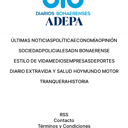
ÚLTIMAS NOTICIAS
POLÍTICA
ECONOMÍA
OPINIÓN
SOCIEDAD
POLICIALES
ADN BONAERENSE
ESTILO DE VIDA
MEDIOS
EMPRESAS
DEPORTES
DIARIO EXTRA
VIDA Y SALUD HOY
MUNDO MOTOR
TRANQUERA
HISTORIA
RSS
Contacto
Términos y Condiciones