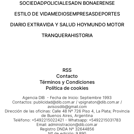
SOCIEDAD
POLICIALES
ADN BONAERENSE
ESTILO DE VIDA
MEDIOS
EMPRESAS
DEPORTES
DIARIO EXTRA
VIDA Y SALUD HOY
MUNDO MOTOR
TRANQUERA
HISTORIA
RSS
Contacto
Términos y Condiciones
Política de cookies
Agencia DIB - Fecha de Inicio: Septiembre 1993
Contactos:
publicidad@dib.com.ar
/
vpignaton@dib.com.ar
/
avisosdib@gmail.com
Dirección de las oficinas: Calle 48 Nº 726 Piso 4, La Plata; Provincia
de Buenos Aires, Argentina
Teléfono: +5492215022421 - Whatsapp: +5492215031783
Email:
administracion@dib.com.ar
Registro DNDA Nº 32644856
Nº de edición: 9.890