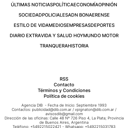
ÚLTIMAS NOTICIAS
POLÍTICA
ECONOMÍA
OPINIÓN
SOCIEDAD
POLICIALES
ADN BONAERENSE
ESTILO DE VIDA
MEDIOS
EMPRESAS
DEPORTES
DIARIO EXTRA
VIDA Y SALUD HOY
MUNDO MOTOR
TRANQUERA
HISTORIA
RSS
Contacto
Términos y Condiciones
Política de cookies
Agencia DIB - Fecha de Inicio: Septiembre 1993
Contactos:
publicidad@dib.com.ar
/
vpignaton@dib.com.ar
/
avisosdib@gmail.com
Dirección de las oficinas: Calle 48 Nº 726 Piso 4, La Plata; Provincia
de Buenos Aires, Argentina
Teléfono: +5492215022421 - Whatsapp: +5492215031783