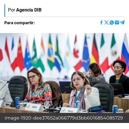
Por
Agencia DIB
Para compartir:
image-1920-dee37652a066779d3bb6016854085729