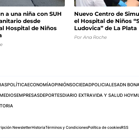
on a una niña con SUH
Nuevo Centro de Simu
anitario desde
el Hospital de Niños “
al Hospital de Niños
Ludovica” de La Plata
a
Por
Ana Roche
e
IAS
POLÍTICA
ECONOMÍA
OPINIÓN
SOCIEDAD
POLICIALES
ADN BONA
MEDIOS
EMPRESAS
DEPORTES
DIARIO EXTRA
VIDA Y SALUD HOY
M
STORIA
ipción Newsletter
Historia
Términos y Condiciones
Política de cookies
RSS