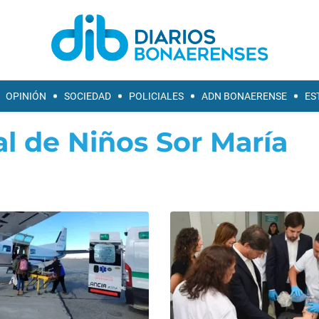
OPINIÓN
SOCIEDAD
POLICIALES
ADN BONAERENSE
ES
al de Niños Sor María