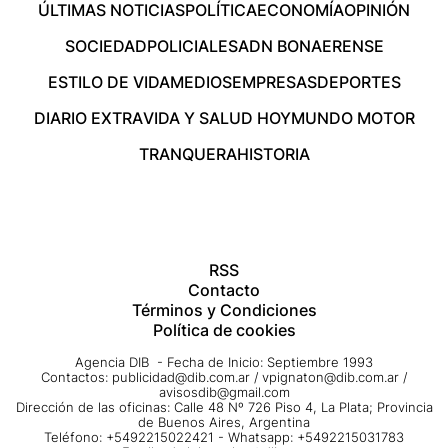
ÚLTIMAS NOTICIAS
POLÍTICA
ECONOMÍA
OPINIÓN
SOCIEDAD
POLICIALES
ADN BONAERENSE
ESTILO DE VIDA
MEDIOS
EMPRESAS
DEPORTES
DIARIO EXTRA
VIDA Y SALUD HOY
MUNDO MOTOR
TRANQUERA
HISTORIA
RSS
Contacto
Términos y Condiciones
Política de cookies
Agencia DIB - Fecha de Inicio: Septiembre 1993
Contactos:
publicidad@dib.com.ar
/
vpignaton@dib.com.ar
/
avisosdib@gmail.com
Dirección de las oficinas: Calle 48 Nº 726 Piso 4, La Plata; Provincia
de Buenos Aires, Argentina
Teléfono: +5492215022421 - Whatsapp: +5492215031783