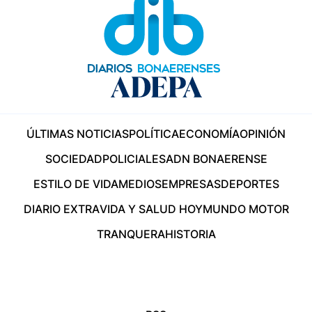
ÚLTIMAS NOTICIAS
POLÍTICA
ECONOMÍA
OPINIÓN
SOCIEDAD
POLICIALES
ADN BONAERENSE
ESTILO DE VIDA
MEDIOS
EMPRESAS
DEPORTES
DIARIO EXTRA
VIDA Y SALUD HOY
MUNDO MOTOR
TRANQUERA
HISTORIA