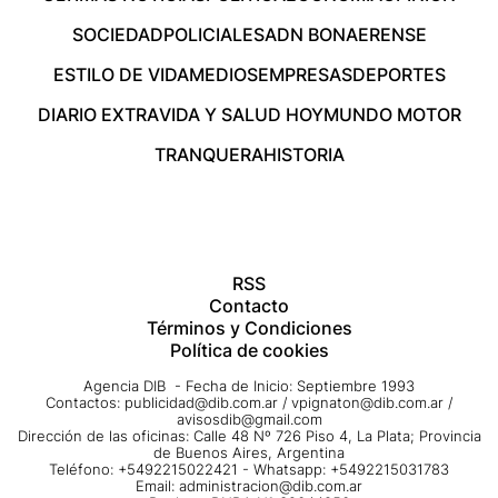
SOCIEDAD
POLICIALES
ADN BONAERENSE
ESTILO DE VIDA
MEDIOS
EMPRESAS
DEPORTES
DIARIO EXTRA
VIDA Y SALUD HOY
MUNDO MOTOR
TRANQUERA
HISTORIA
RSS
Contacto
Términos y Condiciones
Política de cookies
Agencia DIB - Fecha de Inicio: Septiembre 1993
Contactos:
publicidad@dib.com.ar
/
vpignaton@dib.com.ar
/
avisosdib@gmail.com
Dirección de las oficinas: Calle 48 Nº 726 Piso 4, La Plata; Provincia
de Buenos Aires, Argentina
Teléfono: +5492215022421 - Whatsapp: +5492215031783
Email:
administracion@dib.com.ar