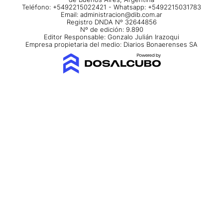
Teléfono: +5492215022421 - Whatsapp: +5492215031783
Email:
administracion@dib.com.ar
Registro DNDA Nº 32644856
Nº de edición: 9.890
Editor Responsable: Gonzalo Julián Irazoqui
Empresa propietaria del medio: Diarios Bonaerenses SA