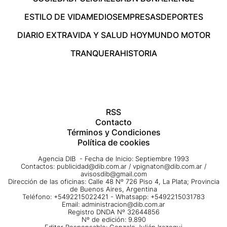
ESTILO DE VIDA
MEDIOS
EMPRESAS
DEPORTES
DIARIO EXTRA
VIDA Y SALUD HOY
MUNDO MOTOR
TRANQUERA
HISTORIA
RSS
Contacto
Términos y Condiciones
Política de cookies
Agencia DIB - Fecha de Inicio: Septiembre 1993
Contactos:
publicidad@dib.com.ar
/
vpignaton@dib.com.ar
/
avisosdib@gmail.com
Dirección de las oficinas: Calle 48 Nº 726 Piso 4, La Plata; Provincia
de Buenos Aires, Argentina
Teléfono: +5492215022421 - Whatsapp: +5492215031783
Email:
administracion@dib.com.ar
Registro DNDA Nº 32644856
Nº de edición: 9.890
Editor Responsable: Gonzalo Julián Irazoqui