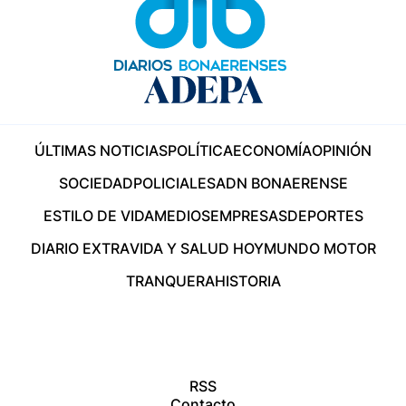
ÚLTIMAS NOTICIAS
POLÍTICA
ECONOMÍA
OPINIÓN
SOCIEDAD
POLICIALES
ADN BONAERENSE
ESTILO DE VIDA
MEDIOS
EMPRESAS
DEPORTES
DIARIO EXTRA
VIDA Y SALUD HOY
MUNDO MOTOR
TRANQUERA
HISTORIA
RSS
Contacto