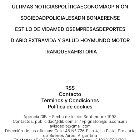
ÚLTIMAS NOTICIAS
POLÍTICA
ECONOMÍA
OPINIÓN
SOCIEDAD
POLICIALES
ADN BONAERENSE
ESTILO DE VIDA
MEDIOS
EMPRESAS
DEPORTES
DIARIO EXTRA
VIDA Y SALUD HOY
MUNDO MOTOR
TRANQUERA
HISTORIA
RSS
Contacto
Términos y Condiciones
Política de cookies
Agencia DIB - Fecha de Inicio: Septiembre 1993
Contactos:
publicidad@dib.com.ar
/
vpignaton@dib.com.ar
/
avisosdib@gmail.com
Dirección de las oficinas: Calle 48 Nº 726 Piso 4, La Plata; Provincia
de Buenos Aires, Argentina