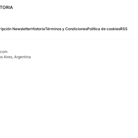
STORIA
ipción Newsletter
Historia
Términos y Condiciones
Política de cookies
RSS
.com
os Aires, Argentina