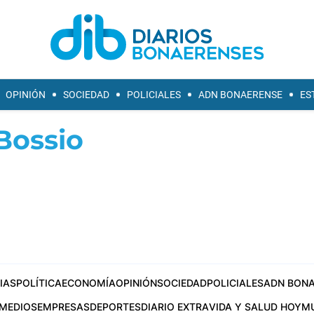
OPINIÓN
SOCIEDAD
POLICIALES
ADN BONAERENSE
ES
Bossio
IAS
POLÍTICA
ECONOMÍA
OPINIÓN
SOCIEDAD
POLICIALES
ADN BONA
MEDIOS
EMPRESAS
DEPORTES
DIARIO EXTRA
VIDA Y SALUD HOY
M