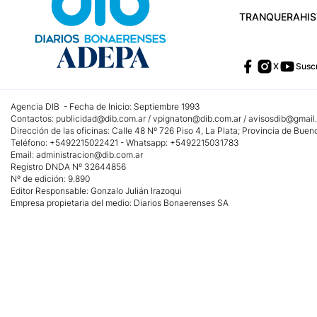
TRANQUERA
HI
X
Suscr
Agencia DIB - Fecha de Inicio: Septiembre 1993
Contactos:
publicidad@dib.com.ar
/
vpignaton@dib.com.ar
/
avisosdib@gmail
Dirección de las oficinas: Calle 48 Nº 726 Piso 4, La Plata; Provincia de Buen
Teléfono: +5492215022421 - Whatsapp: +5492215031783
Email:
administracion@dib.com.ar
Registro DNDA Nº 32644856
Nº de edición: 9.890
Editor Responsable: Gonzalo Julián Irazoqui
Empresa propietaria del medio: Diarios Bonaerenses SA