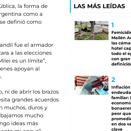
LAS MÁS LEÍDAS
ública, la forma de
 Argentina como a
 se definió como
Femicidi
Mailén A
las cáma
andil fue el armador
hotel ca
ara a las elecciones
todo el e
con gran
lei es un límite”,
definició
uienes apoyan al
.
Inflación
, ni de abrir los brazos
endeuda
familiar: 
esita grandes acuerdos
economí
on muchos, duros y
bonaeren
peor que
rabajamos mucho
promedio
engo ideas más
en dos va
clave