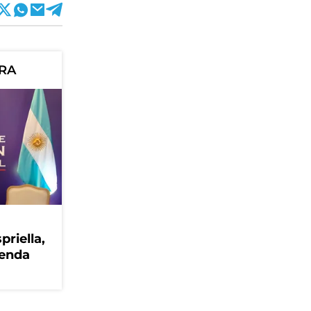
ORA
priella,
genda