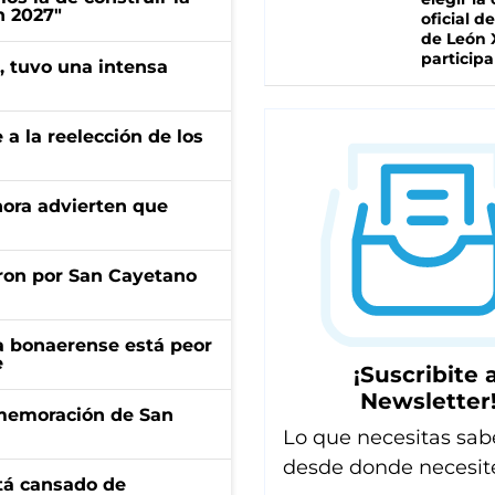
n 2027"
oficial de
de León 
participa
a, tuvo una intensa
e a la reelección de los
ahora advierten que
ron por San Cayetano
a bonaerense está peor
e
¡Suscribite a
Newsletter
onmemoración de San
Lo que necesitas sab
desde donde necesit
stá cansado de