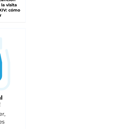
 la visita
XIV: cómo
r
l
!
er,
es