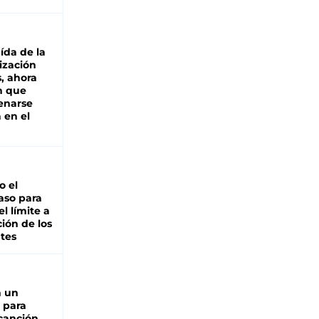
aída de la
ización
s, ahora
n que
renarse
 en el
io el
aso para
el límite a
ción de los
tes
n un
 para
 canción