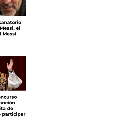
sanatorio
Messi, el
l Messi
oncurso
canción
sita de
 participar