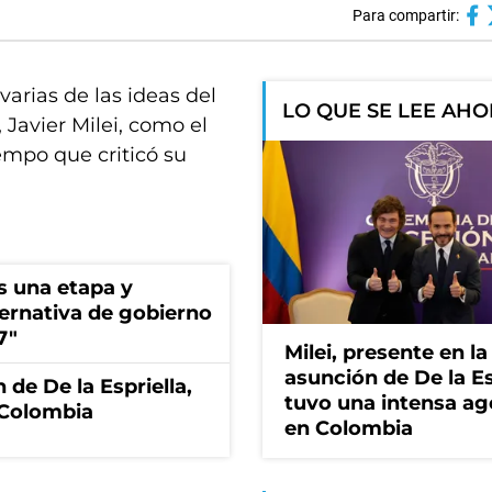
Para compartir:
varias de las ideas del
LO QUE SE LEE AH
Javier Milei, como el
iempo que criticó su
s una etapa y
ternativa de gobierno
7"
Milei, presente en la
asunción de De la Es
 de De la Espriella,
tuvo una intensa a
 Colombia
en Colombia