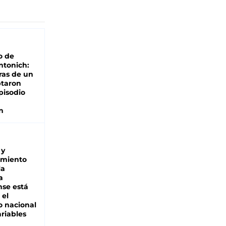
o de
ntonich:
ras de un
ptaron
pisodio
n
 y
miento
la
a
se está
 el
 nacional
riables