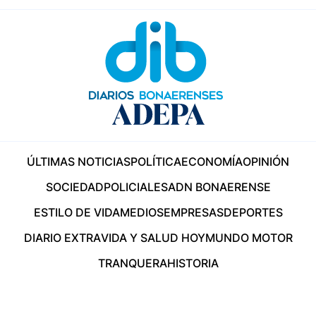
ÚLTIMAS NOTICIAS
POLÍTICA
ECONOMÍA
OPINIÓN
SOCIEDAD
POLICIALES
ADN BONAERENSE
ESTILO DE VIDA
MEDIOS
EMPRESAS
DEPORTES
DIARIO EXTRA
VIDA Y SALUD HOY
MUNDO MOTOR
TRANQUERA
HISTORIA