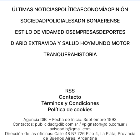
ÚLTIMAS NOTICIAS
POLÍTICA
ECONOMÍA
OPINIÓN
SOCIEDAD
POLICIALES
ADN BONAERENSE
ESTILO DE VIDA
MEDIOS
EMPRESAS
DEPORTES
DIARIO EXTRA
VIDA Y SALUD HOY
MUNDO MOTOR
TRANQUERA
HISTORIA
RSS
Contacto
Términos y Condiciones
Política de cookies
Agencia DIB - Fecha de Inicio: Septiembre 1993
Contactos:
publicidad@dib.com.ar
/
vpignaton@dib.com.ar
/
avisosdib@gmail.com
Dirección de las oficinas: Calle 48 Nº 726 Piso 4, La Plata; Provincia
de Buenos Aires, Argentina