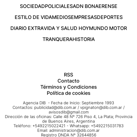
SOCIEDAD
POLICIALES
ADN BONAERENSE
ESTILO DE VIDA
MEDIOS
EMPRESAS
DEPORTES
DIARIO EXTRA
VIDA Y SALUD HOY
MUNDO MOTOR
TRANQUERA
HISTORIA
RSS
Contacto
Términos y Condiciones
Política de cookies
Agencia DIB - Fecha de Inicio: Septiembre 1993
Contactos:
publicidad@dib.com.ar
/
vpignaton@dib.com.ar
/
avisosdib@gmail.com
Dirección de las oficinas: Calle 48 Nº 726 Piso 4, La Plata; Provincia
de Buenos Aires, Argentina
Teléfono: +5492215022421 - Whatsapp: +5492215031783
Email:
administracion@dib.com.ar
Registro DNDA Nº 32644856