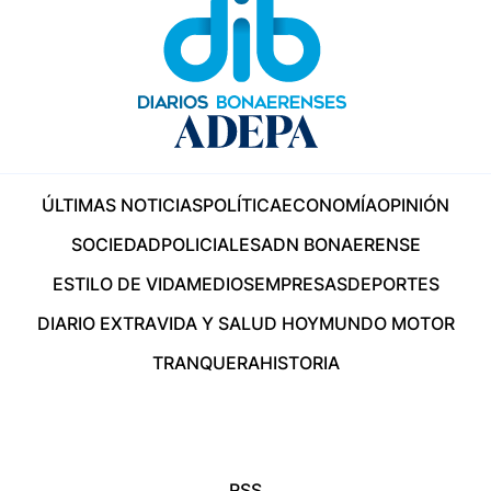
ÚLTIMAS NOTICIAS
POLÍTICA
ECONOMÍA
OPINIÓN
SOCIEDAD
POLICIALES
ADN BONAERENSE
ESTILO DE VIDA
MEDIOS
EMPRESAS
DEPORTES
DIARIO EXTRA
VIDA Y SALUD HOY
MUNDO MOTOR
TRANQUERA
HISTORIA
RSS