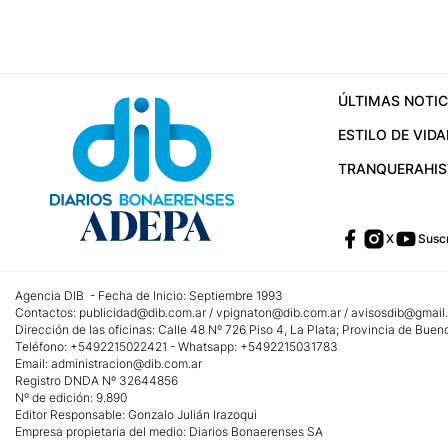
ÚLTIMAS NOTIC
ESTILO DE VIDA
TRANQUERA
HI
X
Suscr
Agencia DIB - Fecha de Inicio: Septiembre 1993
Contactos:
publicidad@dib.com.ar
/
vpignaton@dib.com.ar
/
avisosdib@gmail
Dirección de las oficinas: Calle 48 Nº 726 Piso 4, La Plata; Provincia de Buen
Teléfono: +5492215022421 - Whatsapp: +5492215031783
Email:
administracion@dib.com.ar
Registro DNDA Nº 32644856
Nº de edición: 9.890
Editor Responsable: Gonzalo Julián Irazoqui
Empresa propietaria del medio: Diarios Bonaerenses SA