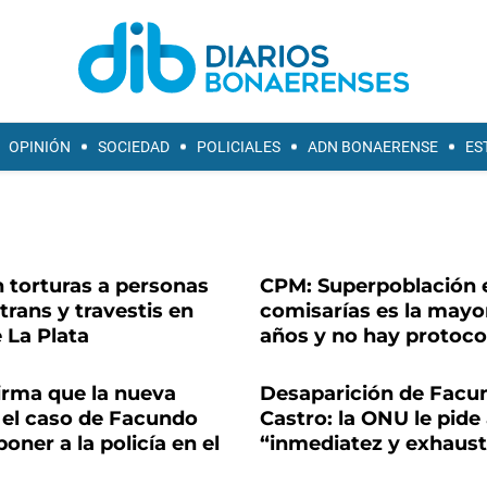
OPINIÓN
SOCIEDAD
POLICIALES
ADN BONAERENSE
ES
 torturas a personas
CPM: Superpoblación 
trans y travestis en
comisarías es la mayor
e La Plata
años y no hay protoco
irma que la nueva
Desaparición de Facu
 el caso de Facundo
Castro: la ONU le pide
oner a la policía en el
“inmediatez y exhaust