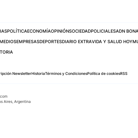
IAS
POLÍTICA
ECONOMÍA
OPINIÓN
SOCIEDAD
POLICIALES
ADN BONA
MEDIOS
EMPRESAS
DEPORTES
DIARIO EXTRA
VIDA Y SALUD HOY
M
STORIA
ipción Newsletter
Historia
Términos y Condiciones
Política de cookies
RSS
.com
os Aires, Argentina