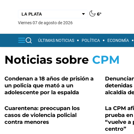
6°
viernes 07 de agosto de 2026
ÚLTIMAS NOTICIAS
POLÍTICA
ECONOMÍA
Noticias sobre
CPM
Condenan a 18 años de prisión a
Denuncian
un policía que mató a un
detenidas 
adolescente por la espalda
alcaldía d
Cuarentena: preocupan los
La CPM af
casos de violencia policial
prueba en
contra menores
“vuelve a p
centro”