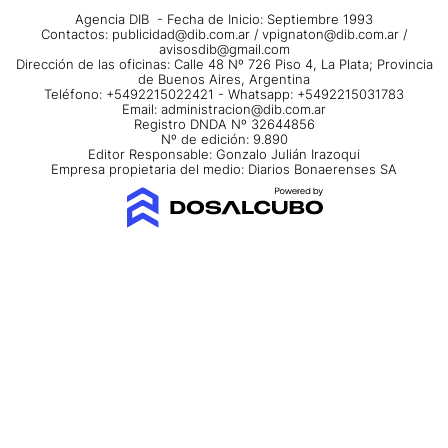
Agencia DIB - Fecha de Inicio: Septiembre 1993
Contactos:
publicidad@dib.com.ar
/
vpignaton@dib.com.ar
/
avisosdib@gmail.com
Dirección de las oficinas: Calle 48 Nº 726 Piso 4, La Plata; Provincia
de Buenos Aires, Argentina
Teléfono: +5492215022421 - Whatsapp: +5492215031783
Email:
administracion@dib.com.ar
Registro DNDA Nº 32644856
Nº de edición: 9.890
Editor Responsable: Gonzalo Julián Irazoqui
Empresa propietaria del medio: Diarios Bonaerenses SA