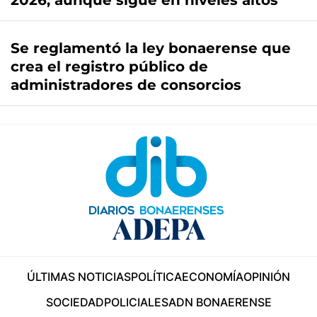
2026, aunque sigue en niveles altos
Se reglamentó la ley bonaerense que
crea el registro público de
administradores de consorcios
ÚLTIMAS NOTICIAS
POLÍTICA
ECONOMÍA
OPINIÓN
SOCIEDAD
POLICIALES
ADN BONAERENSE