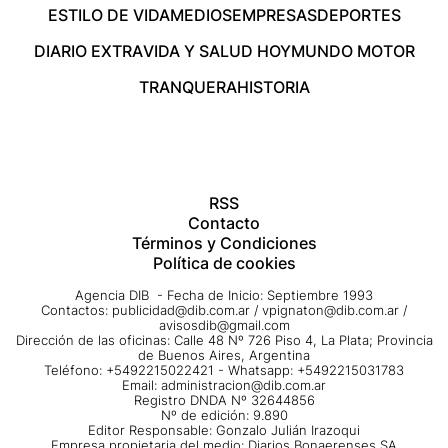
ESTILO DE VIDA
MEDIOS
EMPRESAS
DEPORTES
DIARIO EXTRA
VIDA Y SALUD HOY
MUNDO MOTOR
TRANQUERA
HISTORIA
RSS
Contacto
Términos y Condiciones
Política de cookies
Agencia DIB - Fecha de Inicio: Septiembre 1993
Contactos:
publicidad@dib.com.ar
/
vpignaton@dib.com.ar
/
avisosdib@gmail.com
Dirección de las oficinas: Calle 48 Nº 726 Piso 4, La Plata; Provincia
de Buenos Aires, Argentina
Teléfono: +5492215022421 - Whatsapp: +5492215031783
Email:
administracion@dib.com.ar
Registro DNDA Nº 32644856
Nº de edición: 9.890
Editor Responsable: Gonzalo Julián Irazoqui
Empresa propietaria del medio: Diarios Bonaerenses SA