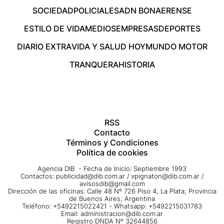
SOCIEDAD
POLICIALES
ADN BONAERENSE
ESTILO DE VIDA
MEDIOS
EMPRESAS
DEPORTES
DIARIO EXTRA
VIDA Y SALUD HOY
MUNDO MOTOR
TRANQUERA
HISTORIA
RSS
Contacto
Términos y Condiciones
Política de cookies
Agencia DIB - Fecha de Inicio: Septiembre 1993
Contactos:
publicidad@dib.com.ar
/
vpignaton@dib.com.ar
/
avisosdib@gmail.com
Dirección de las oficinas: Calle 48 Nº 726 Piso 4, La Plata; Provincia
de Buenos Aires, Argentina
Teléfono: +5492215022421 - Whatsapp: +5492215031783
Email:
administracion@dib.com.ar
Registro DNDA Nº 32644856