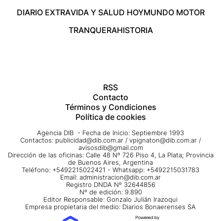
DIARIO EXTRA
VIDA Y SALUD HOY
MUNDO MOTOR
TRANQUERA
HISTORIA
RSS
Contacto
Términos y Condiciones
Política de cookies
Agencia DIB - Fecha de Inicio: Septiembre 1993
Contactos:
publicidad@dib.com.ar
/
vpignaton@dib.com.ar
/
avisosdib@gmail.com
Dirección de las oficinas: Calle 48 Nº 726 Piso 4, La Plata; Provincia
de Buenos Aires, Argentina
Teléfono: +5492215022421 - Whatsapp: +5492215031783
Email:
administracion@dib.com.ar
Registro DNDA Nº 32644856
Nº de edición: 9.890
Editor Responsable: Gonzalo Julián Irazoqui
Empresa propietaria del medio: Diarios Bonaerenses SA