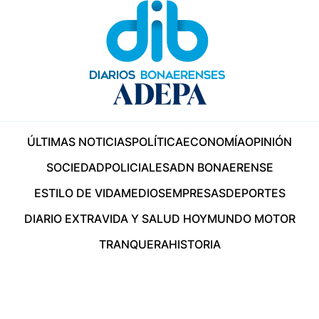
ÚLTIMAS NOTICIAS
POLÍTICA
ECONOMÍA
OPINIÓN
SOCIEDAD
POLICIALES
ADN BONAERENSE
ESTILO DE VIDA
MEDIOS
EMPRESAS
DEPORTES
DIARIO EXTRA
VIDA Y SALUD HOY
MUNDO MOTOR
TRANQUERA
HISTORIA