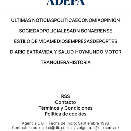
ÚLTIMAS NOTICIAS
POLÍTICA
ECONOMÍA
OPINIÓN
SOCIEDAD
POLICIALES
ADN BONAERENSE
ESTILO DE VIDA
MEDIOS
EMPRESAS
DEPORTES
DIARIO EXTRA
VIDA Y SALUD HOY
MUNDO MOTOR
TRANQUERA
HISTORIA
RSS
Contacto
Términos y Condiciones
Política de cookies
Agencia DIB - Fecha de Inicio: Septiembre 1993
Contactos:
publicidad@dib.com.ar
/
vpignaton@dib.com.ar
/