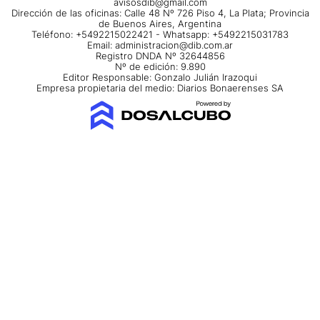
avisosdib@gmail.com
Dirección de las oficinas: Calle 48 Nº 726 Piso 4, La Plata; Provincia
de Buenos Aires, Argentina
Teléfono: +5492215022421 - Whatsapp: +5492215031783
Email:
administracion@dib.com.ar
Registro DNDA Nº 32644856
Nº de edición: 9.890
Editor Responsable: Gonzalo Julián Irazoqui
Empresa propietaria del medio: Diarios Bonaerenses SA