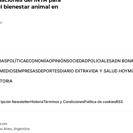
ciones del INTA para
l bienestar animal en
e
IAS
POLÍTICA
ECONOMÍA
OPINIÓN
SOCIEDAD
POLICIALES
ADN BONA
MEDIOS
EMPRESAS
DEPORTES
DIARIO EXTRA
VIDA Y SALUD HOY
M
STORIA
ipción Newsletter
Historia
Términos y Condiciones
Política de cookies
RSS
.com
os Aires, Argentina