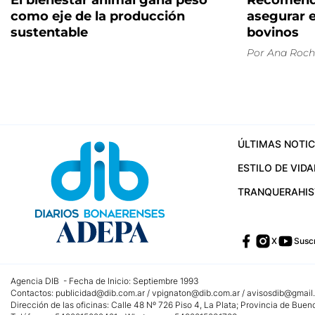
El bienestar animal gana peso
Recomenda
como eje de la producción
asegurar e
sustentable
bovinos
Por
Ana Roch
ÚLTIMAS NOTIC
ESTILO DE VIDA
TRANQUERA
HI
X
Suscr
Agencia DIB - Fecha de Inicio: Septiembre 1993
Contactos:
publicidad@dib.com.ar
/
vpignaton@dib.com.ar
/
avisosdib@gmail
Dirección de las oficinas: Calle 48 Nº 726 Piso 4, La Plata; Provincia de Buen