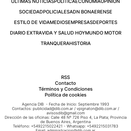
ÚLTIMAS NOTICIAS
POLÍTICA
ECONOMÍA
OPINIÓN
SOCIEDAD
POLICIALES
ADN BONAERENSE
ESTILO DE VIDA
MEDIOS
EMPRESAS
DEPORTES
DIARIO EXTRA
VIDA Y SALUD HOY
MUNDO MOTOR
TRANQUERA
HISTORIA
RSS
Contacto
Términos y Condiciones
Política de cookies
Agencia DIB - Fecha de Inicio: Septiembre 1993
Contactos:
publicidad@dib.com.ar
/
vpignaton@dib.com.ar
/
avisosdib@gmail.com
Dirección de las oficinas: Calle 48 Nº 726 Piso 4, La Plata; Provincia
de Buenos Aires, Argentina
Teléfono: +5492215022421 - Whatsapp: +5492215031783
Email:
administracion@dib.com.ar