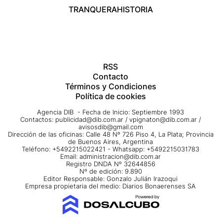
TRANQUERA
HISTORIA
RSS
Contacto
Términos y Condiciones
Política de cookies
Agencia DIB - Fecha de Inicio: Septiembre 1993
Contactos:
publicidad@dib.com.ar
/
vpignaton@dib.com.ar
/
avisosdib@gmail.com
Dirección de las oficinas: Calle 48 Nº 726 Piso 4, La Plata; Provincia
de Buenos Aires, Argentina
Teléfono: +5492215022421 - Whatsapp: +5492215031783
Email:
administracion@dib.com.ar
Registro DNDA Nº 32644856
Nº de edición: 9.890
Editor Responsable: Gonzalo Julián Irazoqui
Empresa propietaria del medio: Diarios Bonaerenses SA