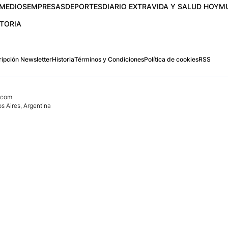
MEDIOS
EMPRESAS
DEPORTES
DIARIO EXTRA
VIDA Y SALUD HOY
M
STORIA
ipción Newsletter
Historia
Términos y Condiciones
Política de cookies
RSS
.com
os Aires, Argentina