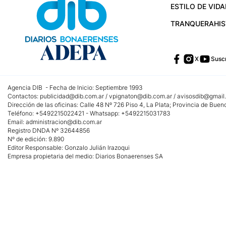
ESTILO DE VIDA
TRANQUERA
HI
X
Suscr
Agencia DIB - Fecha de Inicio: Septiembre 1993
Contactos:
publicidad@dib.com.ar
/
vpignaton@dib.com.ar
/
avisosdib@gmail
Dirección de las oficinas: Calle 48 Nº 726 Piso 4, La Plata; Provincia de Buen
Teléfono: +5492215022421 - Whatsapp: +5492215031783
Email:
administracion@dib.com.ar
Registro DNDA Nº 32644856
Nº de edición: 9.890
Editor Responsable: Gonzalo Julián Irazoqui
Empresa propietaria del medio: Diarios Bonaerenses SA